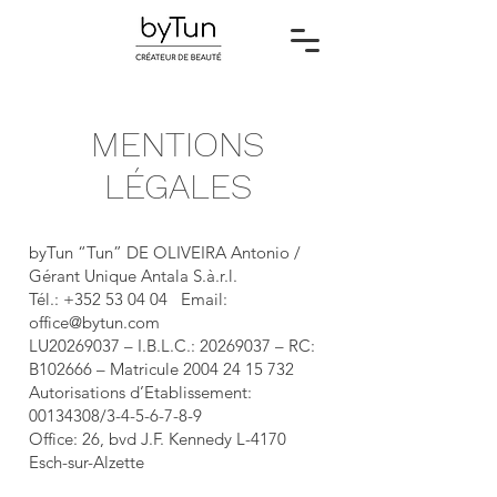
MENTIONS
LÉGALES
byTun “Tun” DE OLIVEIRA Antonio /
Gérant Unique Antala S.à.r.l.
Tél.:
+352 53 04 04
Email:
office@bytun.com
LU20269037 – I.B.L.C.:
20269037
– RC:
B102666 – Matricule
2004 24 15 732
Autorisations d’Etablissement:
00134308
/3-4-5-6-7-8-9
Office: 26, bvd J.F. Kennedy L-4170
Esch-sur-Alzette